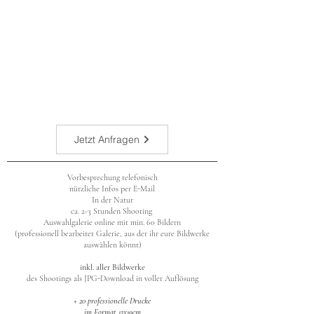
Jetzt Anfragen
Vorbesprechung telefonisch
nützliche Infos per E-Mail
In der Natur
ca. 2-3 Stunden
Shooting
Auswahlgalerie online mit min. 60 Bildern
(professionell bearbeitet Galerie, aus der ihr eure Bildwerke
auswählen könnt)
inkl. aller Bildwerke
des Shootings als JPG-Download in voller Auflösung
+ 20 professionelle Drucke
im Format 13x19cm