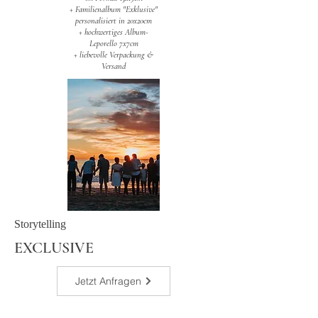
+ Familienalbum "Exklusive"
personalisiert in 20x20cm
+ hochwertiges Album-
Leporello 7x7cm
+ liebevolle Verpackung &
Versand
Storytelling
EXCLUSIVE
Jetzt Anfragen