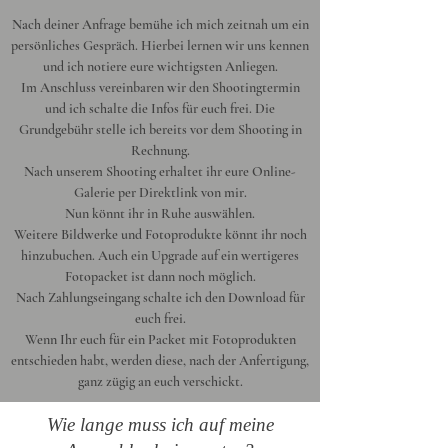
Nach deiner Anfrage bemühe ich mich zeitnah um ein
persönliches Gespräch. Hierbei lernen wir uns kennen
und ich notiere eure wichtigsten Anliegen.
Im Anschluss vereinbaren wir den Shootingtermin
und ich schalte die Infos für euch frei. Die
Grundgebühr stelle ich bereits vor dem Shooting in
Rechnung.
Nach unserem Shooting erhaltet ihr eure Online-
Galerie per Direktlink von mir.
Nun könnt ihr in Ruhe auswählen.
Weitere Bildwerke und Fotoprodukte könnt ihr noch
hinzubuchen. Auch ein Upgrade auf ein wertigeres
Fotopacket ist dann noch möglich.
Nach Zahlungseingang schalte ich den Download für
euch frei.
Wenn Ihr euch für ein Packet mit Fotoprodukten
entschieden habt, werden diese, nach der Anfertigung,
ganz zügig an euch verschickt.
Wie lange muss ich auf meine