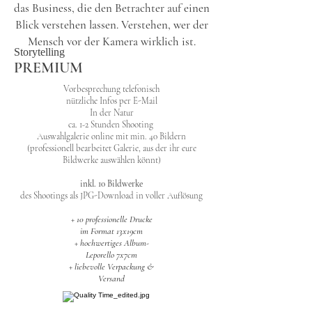
das Business, die den Betrachter auf einen
Blick verstehen lassen. Verstehen, wer der
Mensch vor der Kamera wirklich ist.
Storytelling
PREMIUM
Vorbesprechung telefonisch
nützliche Infos per E-Mail
In der Natur
ca. 1-2 Stunden
Shooting
Auswahlgalerie online mit min. 40 Bildern
(professionell bearbeitet Galerie, aus der ihr eure
Bildwerke auswählen könnt)
inkl. 10 Bildwerke
des Shootings als JPG-Download in voller Auflösung
+ 10 professionelle Drucke
im Format 13x19cm
+ hochwertiges Album-
Leporello 7x7cm
+ liebevolle Verpackung &
Versand