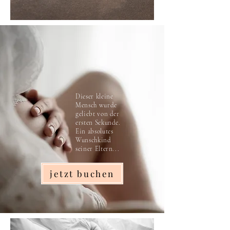
Dieser kleine
Mensch wurde
geliebt von der
ersten Sekunde.
Ein absolutes
Wunschkind
seiner Eltern...
jetzt buchen